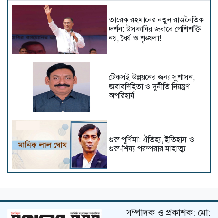
তারেক রহমানের নতুন রাজনৈতিক
দর্শন: উসকানির জবাবে পেশিশক্তি
নয়, ধৈর্য ও শৃঙ্খলা!
টেকসই উন্নয়নের জন্য সুশাসন,
জবাবদিহিতা ও দুর্নীতি নিয়ন্ত্রণ
অপরিহার্য
গুরু পূর্ণিমা: ঐতিহ্য, ইতিহাস ও
গুরু-শিষ্য পরম্পরার মাহাত্ম্য
ঢাকা শহরের বর্জ্যজনিত দুর্ভোগ
প্রশমনে কার্যকর পদক্ষেপ প্রয়োজন
সম্পাদক ও প্রকাশক: মো: