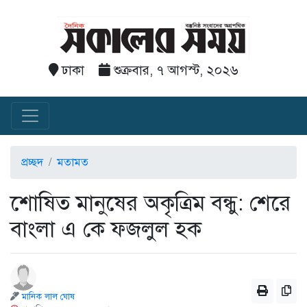
ঢাকা
শুক্রবার, ৭ আগস্ট, ২০২৬
প্রচ্ছদ
মতামত
​শোষিত মানুষের অকৃত্রিম বন্ধু: শেরে
বাংলা এ কে ফজলুল হক
মানিক লাল ঘোষ