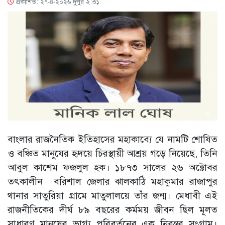
প্রকাশিত: ২৭-৪-২০২৬ দুপুর ২:৩১
বাংলার রাজনৈতিক ইতিহাসের মহাকাব্যে যে নামটি শোষিত
ও বঞ্চিত মানুষের হৃদয়ে চিরস্থায়ী আশ্রয় গড়ে নিয়েছে, তিনি
আবুল কাশেম ফজলুল হক। ১৮৭৩ সালের ২৬ অক্টোবর
তৎকালীন বরিশাল জেলার ঝালকাঠি মহাকুমার রাজাপুর
থানার সাতুরিয়া গ্রামে মাতুলালয়ে তাঁর জন্ম। মেধাবী এই
রাজনীতিকের দীর্ঘ ৮৯ বছরের কর্মময় জীবন ছিল মূলত
সাধারণ মানুষের ভাগ্য পরিবর্তনের এক নিরন্তর সংগ্রাম।