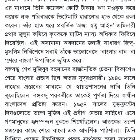
এর মাধ্যমে তিনি কয়েকশ কোটি টাকার ঋণ মওকুফ করে
কয়েক লক্ষ পরিবারকে ভিটেমাটি হারানোর হাত থেকে রক্ষা
করেন। তাঁর হাত ধরে প্রবর্তিত 'প্রজা স্বত্ব আইন' জমিদারী
প্রথার জুলুম কমিয়ে কৃষককে মাটির ন্যায্য অধিকার ফিরিয়ে
দিয়েছিল। এই অসামান্য অবদানের জন্যই সাধারণ হিন্দু-
মুসলিম নির্বিশেষে সবাই তাঁকে ভালোবেসে ‘বাংলার বাঘ’ বা
‘শেরে বাংলা’ উপাধিতে ভূষিত করে।
​বঙ্গবন্ধু শেখ মুজিবুর রহমানের রাজনৈতিক চেতনা বিকাশেও
শেরে বাংলার প্রভাব ছিল অত্যন্ত সুদূরপ্রসারী। ১৯৪০ সালে
লাহোর প্রস্তাবের মাধ্যমে যে স্বায়ত্তশাসনের দাবি তিনি
তুলেছিলেন, বঙ্গবন্ধু পরবর্তীতে তাকেই পূর্ণতা দিয়ে স্বাধীন
বাংলাদেশ প্রতিষ্ঠা করেন। ১৯৫৪ সালের যুক্তফ্রন্টের
দিনগুলোতে তরুণ মুজিব এই প্রবীণ নেতার সান্নিধ্যে এসে
গণমানুষের হৃদস্পন্দন বুঝতে শিখেছিলেন। আজকের তরুণ
প্রজন্মের কাছে শেরে বাংলা এক আদর্শিক পাঠশালা। তিনি
শিখিয়ে গেছেন উচ্চশিক্ষার প্রকৃত সার্থকতা হলো সাধারণ